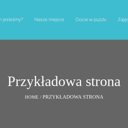
m jesteśmy?
Nasze miejsce
Ciocie w puzzlu
Zaję
Przykładowa strona
PRZYKŁADOWA STRONA
HOME
/