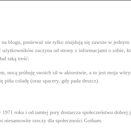
y na blogu, ponieważ nie tylko znajdują się zawsze w jednym 
użytkowników zaczyna od strony z informacjami o sobie, kt
ad taką treść:
m, nocą próbuję swoich sił w aktorstwie, a to jest moja wi
ię piña coladę (oraz spacery, gdy pada deszcz).
1971 roku i od tamtej pory dostarcza społeczeństwu dobrej j
bi niesamowite rzeczy dla społeczności Gotham.