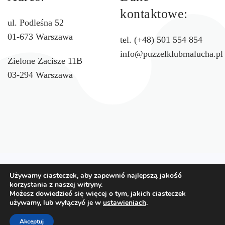
kontaktowe:
ul. Podleśna 52
01-673 Warszawa
tel. (+48) 501 554 854
info@puzzelklubmalucha.pl
Zielone Zacisze 11B
03-294 Warszawa
Używamy ciasteczek, aby zapewnić najlepszą jakość
korzystania z naszej witryny.
School WordPress Theme
by
ThimPress
. Powered by
Możesz dowiedzieć się więcej o tym, jakich ciasteczek
używamy, lub wyłączyć je w
ustawieniach
.
WordPress
Akceptuj